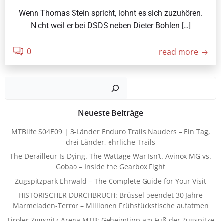
Wenn Thomas Stein spricht, lohnt es sich zuzuhören.
Nicht weil er bei DSDS neben Dieter Bohlen […]
read more
0
Such
Neueste Beiträge
MTBlife S04E09 | 3-Länder Enduro Trails Nauders – Ein Tag,
drei Länder, ehrliche Trails
The Derailleur Is Dying. The Wattage War Isn’t. Avinox MG vs.
Gobao – Inside the Gearbox Fight
Zugspitzpark Ehrwald – The Complete Guide for Your Visit
HISTORISCHER DURCHBRUCH: Brüssel beendet 30 Jahre
Marmeladen-Terror – Millionen Frühstückstische aufatmen
Tiroler Zugspitz Arena MTB: Geheimtipp am Fuß der Zugspitze