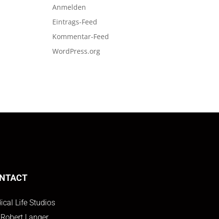
Anmelden
Eintrags-Feed
Kommentar-Feed
WordPress.org
NTACT
ical Life Studios
 Robert Langer