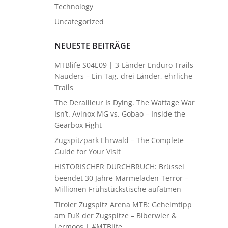
Technology
Uncategorized
NEUESTE BEITRÄGE
MTBlife S04E09 | 3-Länder Enduro Trails
Nauders – Ein Tag, drei Länder, ehrliche
Trails
The Derailleur Is Dying. The Wattage War
Isn’t. Avinox MG vs. Gobao – Inside the
Gearbox Fight
Zugspitzpark Ehrwald – The Complete
Guide for Your Visit
HISTORISCHER DURCHBRUCH: Brüssel
beendet 30 Jahre Marmeladen-Terror –
Millionen Frühstückstische aufatmen
Tiroler Zugspitz Arena MTB: Geheimtipp
am Fuß der Zugspitze – Biberwier &
Lermoos | #MTBlife