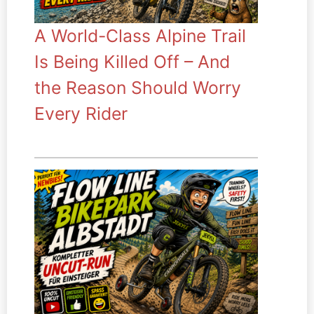
A World-Class Alpine Trail
Is Being Killed Off – And
the Reason Should Worry
Every Rider