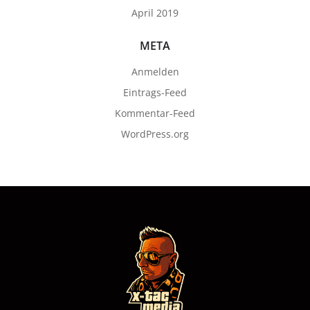
April 2019
META
Anmelden
Eintrags-Feed
Kommentar-Feed
WordPress.org