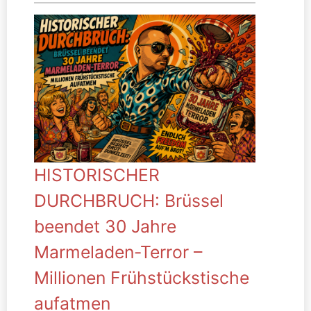
HISTORISCHER
DURCHBRUCH: Brüssel
beendet 30 Jahre
Marmeladen-Terror –
Millionen Frühstückstische
aufatmen