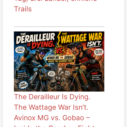
Trails
The Derailleur Is Dying.
The Wattage War Isn’t.
Avinox MG vs. Gobao –