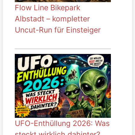
Flow Line Bikepark
Albstadt – kompletter
Uncut-Run für Einsteiger
UFO-Enthüllung 2026: Was
steckt wirklich dahinter?