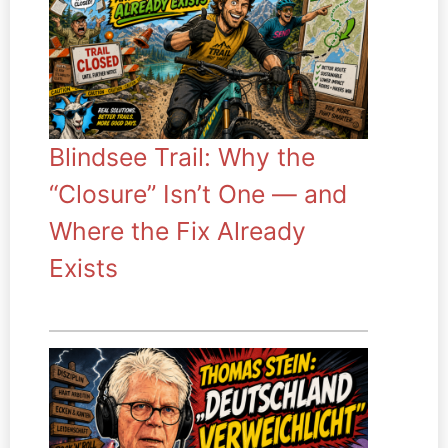
Blindsee Trail: Why the
“Closure” Isn’t One — and
Where the Fix Already
Exists