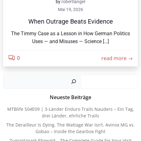
by
robertlanger
Mai 19, 2026
When Outrage Beats Evidence
The Timmy Case as a Lesson in How German Politics
Uses — and Misuses — Science […]
read more
0
Such
Neueste Beiträge
MTBlife S04E09 | 3-Länder Enduro Trails Nauders – Ein Tag,
drei Länder, ehrliche Trails
The Derailleur Is Dying. The Wattage War Isn’t. Avinox MG vs.
Gobao – Inside the Gearbox Fight
Zugspitzpark Ehrwald – The Complete Guide for Your Visit